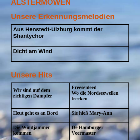
ALSTERMÖWEN
Unsere Erkennungsmelodien
Aus Henstedt-Ulzburg kommt der
Shantychor
Dicht am Wind
Unsere Hits
Freesenleed
Wir sind auf dem
Wo die Nordseewellen
richtigen Dampfer
trecken
Heut geht es an Bord
Sie hieß Mary-Ann
Die Windjammer
De Hamborger
kommen
Veermaster