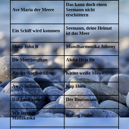
Das kann doch einen
Ave Maria der Meere
Seemann
nicht
erschüttern
Seemann, deine Heimat
Ein Schiff wird kommen
ist das Meer
Sloop John B
Mundharmonika Johnny
Die Meerjungfrau
Aloha Heja He
An der Nordseeküste
Kleine weiße Möwe
Away Susanna
Kap Horn
Dat Leed vom Grog
Der Bootsmann
Wir lagen vor
Rolling Home
Madakaska