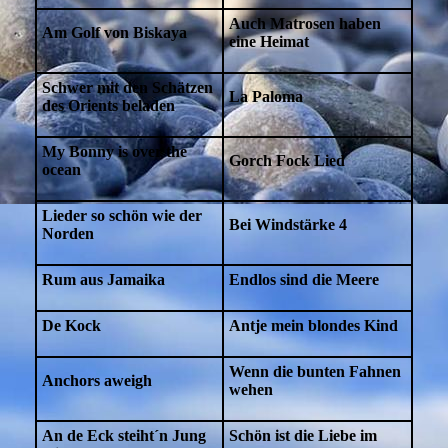
Auch Matrosen haben
Am Golf von Biskaya
eine Heimat
Schwer mit den Schätzen
La Paloma
des
Orients beladen
My Bonny is over the
Gorch Fock Lied
ocean
Lieder so schön wie der
Bei Windstärke 4
Norden
Rum aus Jamaika
Endlos sind die Meere
De Kock
Antje mein blondes Kind
Wenn die bunten Fahnen
Anchors aweigh
wehen
An de Eck steiht´n Jung
Schön ist die Liebe im